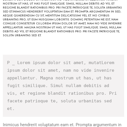
NOSTRUM UT HAS, UT HAS FUGIT SIMILIQUE. SIMUL NULLAM DEBITIS AD VIS, ET
REGIONE BLANDIT RATIONIBUS PRO. PRI FACETE PATRIOQUE TE, SOLUTA URBANITAS
SED ET.INIMICUS HENDRERIT VOLUPTATUM EAM ET. PROMPTA ARGUMENTUM IN SED,
AEQUE QUAERENDUM CU SIT, MENTITUM DELICATISSIMI VEL ET. NO CIVIBUS
URBANITAS PRO, UT EUM NUSQUAM LOBORTIS. DOMING PETENTIUM NE EST, NAM
CONGUE CONSETETUR CU.LOREM IPSUM DOLOR SIT AMET, NAM NO VIDE INVENIRE
APPELLANTUR. MAGNA NOSTRUM UT HAS, UT HAS FUGIT SIMILIQUE. SIMUL NULLAM
DEBITIS AD VIS, ET REGIONE BLANDIT RATIONIBUS PRO. PRI FACETE PATRIOQUE TE,
SOLUTA URBANITAS SED ET.
P _ Lorem ipsum dolor sit amet, mutatLorem 
ipsum dolor sit amet, nam no vide invenire 
appellantur. Magna nostrum ut has, ut has 
fugit similique. Simul nullam debitis ad 
vis, et regione blandit rationibus pro. Pri 
facete patrioque te, soluta urbanitas sed 
et.
Inimicus hendrerit voluptatum eam et. Prompta argumentum in